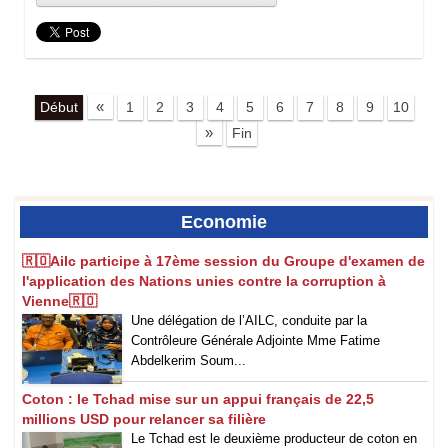
«
Début
1
2
3
4
5
6
7
8
9
10
»
Fin
Economie
🇷🇴‎Ailc participe à 17ème session du Groupe d'examen de
l'application des Nations unies contre la corruption à
Vienne🇷🇴
‎Une délégation de l’AILC, conduite par la
Contrôleure Générale Adjointe Mme Fatime
Abdelkerim Soum...
Coton : le Tchad mise sur un appui français de 22,5
millions USD pour relancer sa filière
Le Tchad est le deuxième producteur de coton en