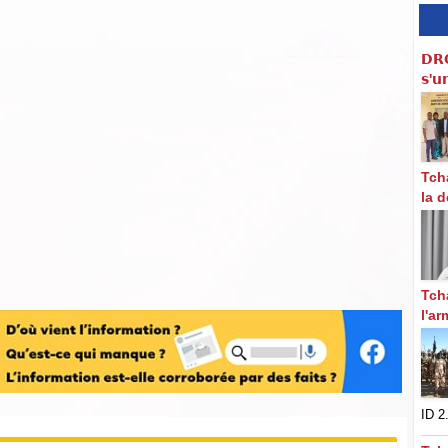
𝗗𝗥
𝘀'𝘂
Tch
la d
Tch
l'a
ID 2.