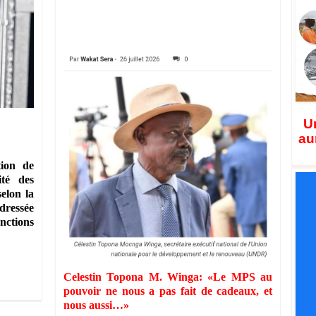
Un
au
tion de
ité des
elon la
adressée
ctions
‎Celestin Topona M. Winga: «Le MPS au
pouvoir ne nous a pas fait de cadeaux, et
nous aussi…»