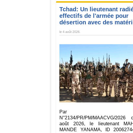
Tchad: Un lieutenant radi
effectifs de l'armée pour
désertion avec des matéri
le
4 août 2026
.
Par Décr
N°2134/PR/PM/MAACVG/2026 
août 2026, le lieutenant M
MANDE YANAMA, ID 20062744