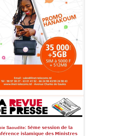
e Saoudite: 5𝗲̀𝗺𝗲 𝘀𝗲𝘀𝘀𝗶𝗼𝗻 𝗱𝗲 𝗹𝗮
𝗳𝗲́𝗿𝗲𝗻𝗰𝗲 𝗶𝘀𝗹𝗮𝗺𝗶𝗾𝘂𝗲 𝗱𝗲𝘀 𝗠𝗶𝗻𝗶𝘀𝘁𝗿𝗲𝘀