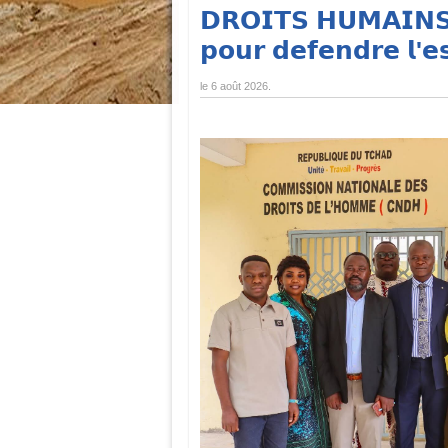
𝗗𝗥𝗢𝗜𝗧𝗦 𝗛𝗨𝗠𝗔𝗜𝗡𝗦 : 
𝗽𝗼𝘂𝗿 𝗱𝗲𝗳𝗲𝗻𝗱𝗿𝗲 𝗹'𝗲
le
6 août 2026
.