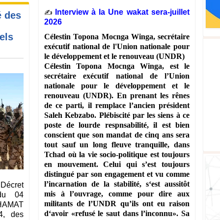
‎Interview à la Une ‎wakat sera-juillet
‎✍️
é des
2026
els
‎Célestin Topona Mocnga Winga, secrétaire
exécutif national de l'Union nationale pour
le développement et le renouveau (UNDR)
‎Célestin Topona Mocnga Winga, est le
secrétaire exécutif national de l’Union
nationale pour le développement et le
renouveau (UNDR). En prenant les rênes
de ce parti, il remplace l’ancien président
Saleh Kebzabo. Plébiscité par les siens à ce
poste de lourde respnsabilité, il est bien
conscient que son mandat de cinq ans sera
tout sauf un long fleuve tranquille, dans
Tchad où la vie socio-politique est toujours
en mouvement. Celui qui s’est toujours
distingué par son engagement et vu comme
l’incarnation de la stabilité, s‘est aussitôt
et
mis à l’ouvrage, comme pour dire aux
du 04
militants de l’UNDR qu’ils ont eu raison
AHAMAT
d‘avoir «refusé le saut dans l’inconnu». Sa
, des