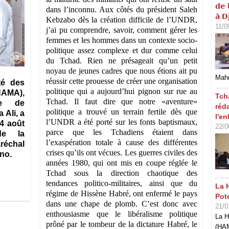
𝗱𝗲 
dans l’inconnu. Aux côtés du président Saleh
𝗮̀ 𝗗
Kebzabo dès la création difficile de l’UNDR,
11/0
j’ai pu comprendre, savoir, comment gérer les
femmes et les hommes dans un contexte socio-
politique assez complexe et dur comme celui
du Tchad. Rien ne présageait qu’un petit
noyau de jeunes cadres que nous étions ait pu
Mahm
réussir cette prouesse de créer une organisation
té des
politique qui a aujourd’hui pignon sur rue au
HAMA),
Tch
Tchad. Il faut dire que notre «aventure»
te de
réd
politique a trouvé un terrain fertile dès que
 Ali, a
l'en
l’UNDR a été porté sur les fonts baptismaux,
4 août
22/0
parce que les Tchadiens étaient dans
de la
l’exaspération totale à cause des différentes
aréchal
crises qu’ils ont vécues. Les guerres civiles des
no.
années 1980, qui ont mis en coupe réglée le
Tchad sous la direction chaotique des
tendances politico-militaires, ainsi que du
La 
régime de Hissène Habré, ont enfermé le pays
Pot
dans une chape de plomb. C’est donc avec
21/0
enthousiasme que le libéralisme politique
La H
prôné par le tombeur de la dictature Habré, le
(HAM