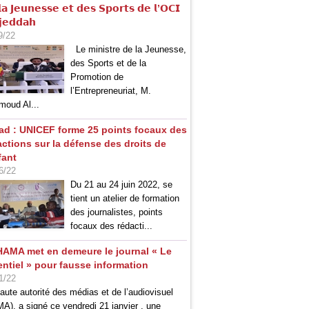
𝗮 𝗝𝗲𝘂𝗻𝗲𝘀𝘀𝗲 𝗲𝘁 𝗱𝗲𝘀 𝗦𝗽𝗼𝗿𝘁𝘀 𝗱𝗲 𝗹’𝗢𝗖𝗜
𝗷𝗲𝗱𝗱𝗮𝗵
9/22
Le ministre de la Jeunesse,
des Sports et de la
Promotion de
l’Entrepreneuriat, M.
oud Al...
ad : UNICEF forme 25 points focaux des
actions sur la défense des droits de
fant
6/22
Du 21 au 24 juin 2022, se
tient un atelier de formation
des journalistes, points
focaux des rédacti...
HAMA met en demeure le journal « Le
entiel » pour fausse information
1/22
aute autorité des médias et de l’audiovisuel
A), a signé ce vendredi 21 janvier , une