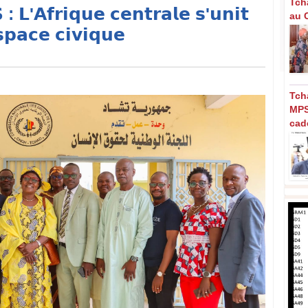
Tch
𝗟'𝗔𝗳𝗿𝗶𝗾𝘂𝗲 𝗰𝗲𝗻𝘁𝗿𝗮𝗹𝗲 𝘀'𝘂𝗻𝗶𝘁
au C
𝘀𝗽𝗮𝗰𝗲 𝗰𝗶𝘃𝗶𝗾𝘂𝗲
Tch
MPS
cad