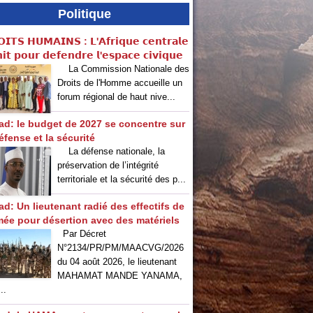
Politique
𝗜𝗧𝗦 𝗛𝗨𝗠𝗔𝗜𝗡𝗦 : 𝗟'𝗔𝗳𝗿𝗶𝗾𝘂𝗲 𝗰𝗲𝗻𝘁𝗿𝗮𝗹𝗲
𝗶𝘁 𝗽𝗼𝘂𝗿 𝗱𝗲𝗳𝗲𝗻𝗱𝗿𝗲 𝗹'𝗲𝘀𝗽𝗮𝗰𝗲 𝗰𝗶𝘃𝗶𝗾𝘂𝗲
La Commission Nationale des
Droits de l'Homme accueille un
forum régional de haut nive...
ad: le budget de 2027 se concentre sur
éfense et la sécurité
La défense nationale, la
préservation de l’intégrité
territoriale et la sécurité des p...
ad: Un lieutenant radié des effectifs de
rmée pour désertion avec des matériels
Par Décret
N°2134/PR/PM/MAACVG/2026
du 04 août 2026, le lieutenant
MAHAMAT MANDE YANAMA,
..