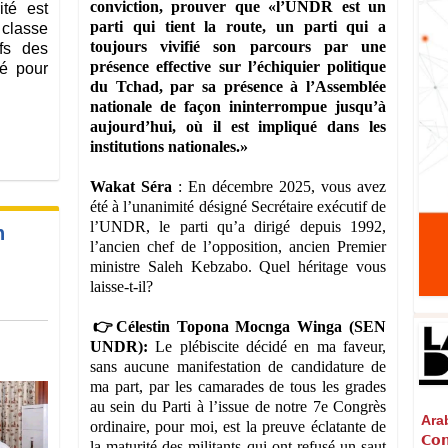
conviction, prouver que «l’UNDR est un
té est
parti qui tient la route, un parti qui a
 classe
toujours vivifié son parcours par une
ifs des
présence effective sur l’échiquier politique
é pour
du Tchad, par sa présence à l’Assemblée
nationale de façon ininterrompue jusqu’à
aujourd’hui, où il est impliqué dans les
institutions nationales.»
‎Wakat Séra
: En décembre 2025, vous avez
été à l’unanimité désigné Secrétaire exécutif de
l’UNDR, le parti qu’a dirigé depuis 1992,
n
l’ancien chef de l’opposition, ancien Premier
ministre Saleh Kebzabo. Quel héritage vous
laisse-t-il?
‎👉Célestin Topona Mocnga Winga (SEN
UNDR):
Le plébiscite décidé en ma faveur,
sans aucune manifestation de candidature de
ma part, par les camarades de tous les grades
au sein du Parti à l’issue de notre 7e Congrès
Arabi
ordinaire, pour moi, est la preuve éclatante de
𝗖𝗼𝗻
la maturité des militants qui ont refusé un saut