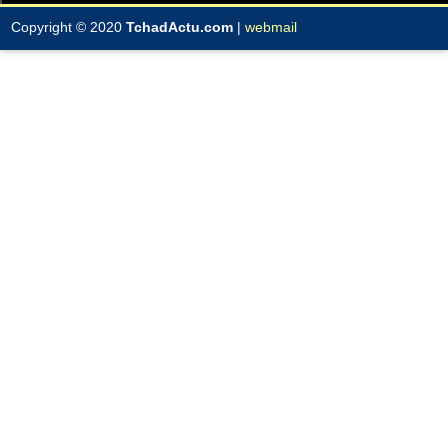
Copyright © 2020
TchadActu.com
|
webmail