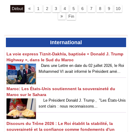
«
Début
1
2
3
4
5
6
7
8
9
10
»
Fin
International
La voie express Tiznit-Dakhla, baptisée « Donald J. Trump
Highway », dans le Sud du Maroc
Dans une Lettre en date du 02 juillet 2026, le Roi
Mohammed VI avait informé le Président amé...
Maroc: Les États-Unis soutiennent la souveraineté du
Maroc sur le Sahara
Le Président Donald J. Trump , "Les États-Unis
sont clairs : nous reconnaissons...
Discours du Trône 2026 : Le Roi établit la stabilité, la
souveraineté et la confiance comme fondements d'un