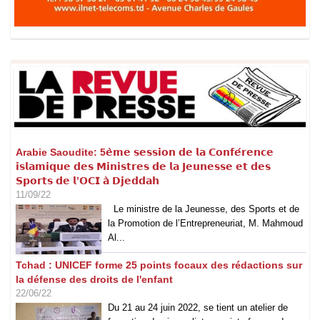
Arabie Saoudite: 5𝗲̀𝗺𝗲 𝘀𝗲𝘀𝘀𝗶𝗼𝗻 𝗱𝗲 𝗹𝗮 𝗖𝗼𝗻𝗳𝗲́𝗿𝗲𝗻𝗰𝗲
𝗶𝘀𝗹𝗮𝗺𝗶𝗾𝘂𝗲 𝗱𝗲𝘀 𝗠𝗶𝗻𝗶𝘀𝘁𝗿𝗲𝘀 𝗱𝗲 𝗹𝗮 𝗝𝗲𝘂𝗻𝗲𝘀𝘀𝗲 𝗲𝘁 𝗱𝗲𝘀
𝗦𝗽𝗼𝗿𝘁𝘀 𝗱𝗲 𝗹’𝗢𝗖𝗜 𝗮̀ 𝗗𝗷𝗲𝗱𝗱𝗮𝗵
11/09/22
Le ministre de la Jeunesse, des Sports et de
la Promotion de l’Entrepreneuriat, M. Mahmoud
Al...
Tchad : UNICEF forme 25 points focaux des rédactions sur
la défense des droits de l'enfant
22/06/22
Du 21 au 24 juin 2022, se tient un atelier de