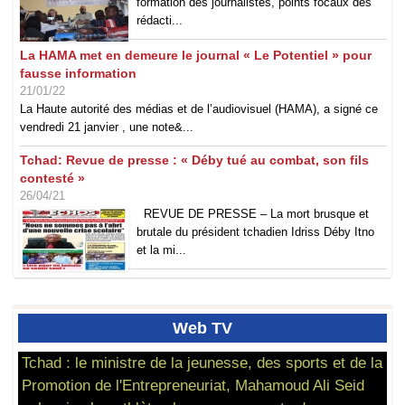
formation des journalistes, points focaux des
rédacti...
La HAMA met en demeure le journal « Le Potentiel » pour
fausse information
21/01/22
La Haute autorité des médias et de l’audiovisuel (HAMA), a signé ce
vendredi 21 janvier , une note&...
Tchad: Revue de presse : « Déby tué au combat, son fils
contesté »
26/04/21
REVUE DE PRESSE – La mort brusque et
brutale du président tchadien Idriss Déby Itno
et la mi...
Web
TV
Tchad : le ministre de la jeunesse, des sports et de la
Promotion de l'Entrepreneuriat, Mahamoud Ali Seid