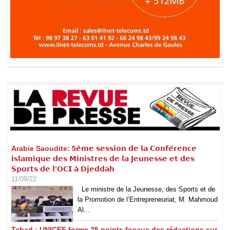
Arabie Saoudite: 5𝗲̀𝗺𝗲 𝘀𝗲𝘀𝘀𝗶𝗼𝗻 𝗱𝗲 𝗹𝗮 𝗖𝗼𝗻𝗳𝗲́𝗿𝗲𝗻𝗰𝗲
𝗶𝘀𝗹𝗮𝗺𝗶𝗾𝘂𝗲 𝗱𝗲𝘀 𝗠𝗶𝗻𝗶𝘀𝘁𝗿𝗲𝘀 𝗱𝗲 𝗹𝗮 𝗝𝗲𝘂𝗻𝗲𝘀𝘀𝗲 𝗲𝘁 𝗱𝗲𝘀
𝗦𝗽𝗼𝗿𝘁𝘀 𝗱𝗲 𝗹’𝗢𝗖𝗜 𝗮̀ 𝗗𝗷𝗲𝗱𝗱𝗮𝗵
11/09/22
Le ministre de la Jeunesse, des Sports et de
la Promotion de l’Entrepreneuriat, M. Mahmoud
Al...
Tchad : UNICEF forme 25 points focaux des rédactions sur