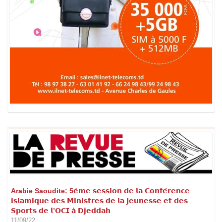
Arabie Saoudite: 5𝗲̀𝗺𝗲 𝘀𝗲𝘀𝘀𝗶𝗼𝗻 𝗱𝗲 𝗹𝗮 𝗖𝗼𝗻𝗳𝗲́𝗿𝗲𝗻𝗰𝗲
𝗶𝘀𝗹𝗮𝗺𝗶𝗾𝘂𝗲 𝗱𝗲𝘀 𝗠𝗶𝗻𝗶𝘀𝘁𝗿𝗲𝘀 𝗱𝗲 𝗹𝗮 𝗝𝗲𝘂𝗻𝗲𝘀𝘀𝗲 𝗲𝘁 𝗱𝗲𝘀
𝗦𝗽𝗼𝗿𝘁𝘀 𝗱𝗲 𝗹’𝗢𝗖𝗜 𝗮̀ 𝗗𝗷𝗲𝗱𝗱𝗮𝗵
11/09/22