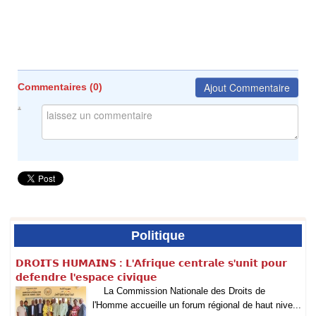
Ajout Commentaire
Commentaires (
0
)
Politique
𝗗𝗥𝗢𝗜𝗧𝗦 𝗛𝗨𝗠𝗔𝗜𝗡𝗦 : 𝗟'𝗔𝗳𝗿𝗶𝗾𝘂𝗲 𝗰𝗲𝗻𝘁𝗿𝗮𝗹𝗲 𝘀'𝘂𝗻𝗶𝘁 𝗽𝗼𝘂𝗿
𝗱𝗲𝗳𝗲𝗻𝗱𝗿𝗲 𝗹'𝗲𝘀𝗽𝗮𝗰𝗲 𝗰𝗶𝘃𝗶𝗾𝘂𝗲
La Commission Nationale des Droits de
l'Homme accueille un forum régional de haut nive...