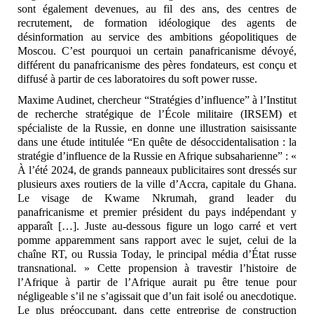
sont également devenues, au fil des ans, des centres de
recrutement, de formation idéologique des agents de
désinformation au service des ambitions géopolitiques de
Moscou. C’est pourquoi un certain panafricanisme dévoyé,
différent du panafricanisme des pères fondateurs, est conçu et
diffusé à partir de ces laboratoires du soft power russe.
Maxime Audinet, chercheur “Stratégies d’influence” à l’Institut
de recherche stratégique de l’École militaire (IRSEM) et
spécialiste de la Russie, en donne une illustration saisissante
dans une étude intitulée “En quête de désoccidentalisation : la
stratégie d’influence de la Russie en Afrique subsaharienne” : «
À l’été 2024, de grands panneaux publicitaires sont dressés sur
plusieurs axes routiers de la ville d’Accra, capitale du Ghana.
Le visage de Kwame Nkrumah, grand leader du
panafricanisme et premier président du pays indépendant y
apparaît […]. Juste au-dessous figure un logo carré et vert
pomme apparemment sans rapport avec le sujet, celui de la
chaîne RT, ou Russia Today, le principal média d’État russe
transnational. » Cette propension à travestir l’histoire de
l’Afrique à partir de l’Afrique aurait pu être tenue pour
négligeable s’il ne s’agissait que d’un fait isolé ou anecdotique.
Le plus préoccupant, dans cette entreprise de construction