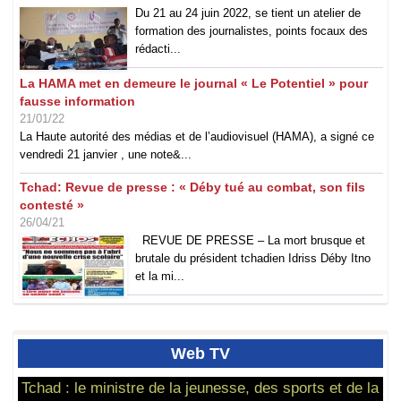
Du 21 au 24 juin 2022, se tient un atelier de
formation des journalistes, points focaux des
rédacti...
La HAMA met en demeure le journal « Le Potentiel » pour
fausse information
21/01/22
La Haute autorité des médias et de l’audiovisuel (HAMA), a signé ce
vendredi 21 janvier , une note&...
Tchad: Revue de presse : « Déby tué au combat, son fils
contesté »
26/04/21
REVUE DE PRESSE – La mort brusque et
brutale du président tchadien Idriss Déby Itno
et la mi...
Web
TV
Tchad : le ministre de la jeunesse, des sports et de la