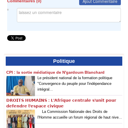
Ajout Commentaire
Commentaires (
0
)
Politique
CPI : la sortie médiatique de N'gardoum Blanchard
Le président national de la formation politique
"Convergence du peuple pour l'indépendance
intégral...
𝗗𝗥𝗢𝗜𝗧𝗦 𝗛𝗨𝗠𝗔𝗜𝗡𝗦 : 𝗟'𝗔𝗳𝗿𝗶𝗾𝘂𝗲 𝗰𝗲𝗻𝘁𝗿𝗮𝗹𝗲 𝘀'𝘂𝗻𝗶𝘁 𝗽𝗼𝘂𝗿
𝗱𝗲𝗳𝗲𝗻𝗱𝗿𝗲 𝗹'𝗲𝘀𝗽𝗮𝗰𝗲 𝗰𝗶𝘃𝗶𝗾𝘂𝗲
La Commission Nationale des Droits de
l'Homme accueille un forum régional de haut nive...