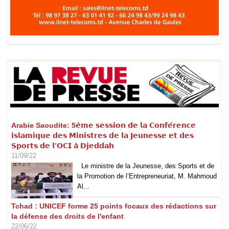
Arabie Saoudite: 5𝗲̀𝗺𝗲 𝘀𝗲𝘀𝘀𝗶𝗼𝗻 𝗱𝗲 𝗹𝗮 𝗖𝗼𝗻𝗳𝗲́𝗿𝗲𝗻𝗰𝗲
𝗶𝘀𝗹𝗮𝗺𝗶𝗾𝘂𝗲 𝗱𝗲𝘀 𝗠𝗶𝗻𝗶𝘀𝘁𝗿𝗲𝘀 𝗱𝗲 𝗹𝗮 𝗝𝗲𝘂𝗻𝗲𝘀𝘀𝗲 𝗲𝘁 𝗱𝗲𝘀
𝗦𝗽𝗼𝗿𝘁𝘀 𝗱𝗲 𝗹’𝗢𝗖𝗜 𝗮̀ 𝗗𝗷𝗲𝗱𝗱𝗮𝗵
11/09/22
Le ministre de la Jeunesse, des Sports et de
la Promotion de l’Entrepreneuriat, M. Mahmoud
Al...
Tchad : UNICEF forme 25 points focaux des rédactions sur
la défense des droits de l'enfant
22/06/22