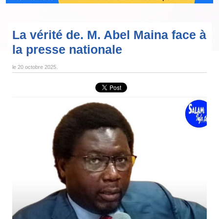
La vérité de. M. Abel Maina face à
la presse nationale
le
20 octobre 2025
.