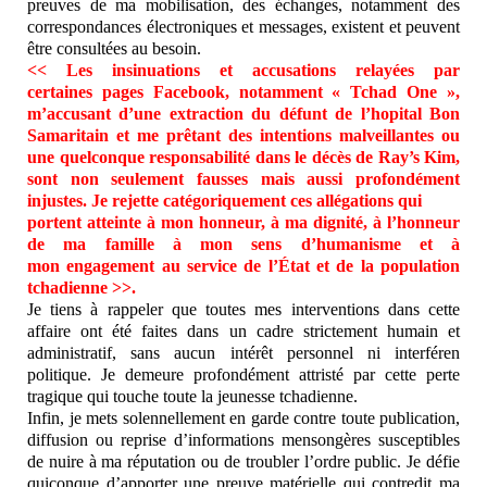
preuves de ma mobilisation, des échanges, n
otamment des
correspondances électroniques et
messages, existent et peuvent
être consultées au besoin.
<< Les insinuations et accusations relayées par
certaines
pages Facebook, notamment « Tchad One »,
m’accusant d
’une extraction du défunt de l’hopital Bon
Samaritain et
me prêtant des intentions malveillantes ou
une
quelconque responsabilité dans le décès de Ray’s Kim,
s
ont non seulement fausses mais aussi profondément
in
justes. Je rejette catégoriquement ces allégations qui
portent atteinte à mon honneur, à ma dignité, à l’honneur
d
e ma famille à mon sens d’humanisme et à
mon
engagement au service de l’État et de la population
tc
hadienne >>.
Je tiens à rappeler que toutes mes interventions dans cette
a
ffaire ont été faites dans un cadre strictement humain et
a
dministratif, sans aucun intérêt personnel ni interféren
p
olitique. Je demeure profondément attristé par cette
perte
tragique qui touche toute la jeunesse tchadienne.
Infin, je mets solennellement en garde contre toute p
ublication,
diffusion ou reprise d’informations
mensongères susceptibles
de nuire à ma réputation ou de t
roubler l’ordre public. Je défie
quiconque d’apporter une
preuve matérielle qui contredit ma