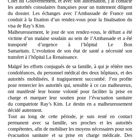
C
hef du Gouvernement, et avec son autorisation, j’ai c
ontacté
les autorités consulaires françaises pour un t
raitement diligent
du dossier. Les échanges avec l
’Ambassade de France ont
conduit à la fixation d’un
rendez-vous pour la finalisation du
visa de Ray’s Kim.
Malheureusement, le jour de son rendez-vous, le défunt a
été
victime d’un malaise soudain au sein de l’Ambassade
et a été
transporté d’urgence à l’hôpital Le Bon
Samaritain.
L’evolution de son état de santé a nécessité son
transfert à l
’hôpital La Renaissance.
Malgré les efforts conjugués de sa f
amille, à qui je réitère mes
condoléances, du personnel
médical des deux hôpitaux, et des
autorités mobilisées, il
tragiquement succombé. J’en profite
pour remercier les a
utorités qui, sensible à ce cas malheureux,
ont manifesté
leur bonne volonté pour faciliter la prise en
charge et
marquer leur soutien pour l’évacuation sanitaire
du
compatriote Ray’s Kim. Le destin en a malheureusement
dé
cidé autrement.
Tout au long de cette période, je suis resté en contact
p
ermanent avec sa famille, ses proches et les autorités
c
ompétentes, afin de mobiliser les moyens nécessaires p
our son
évacuation sanitaire et sa prise en charge m
édicale. Des