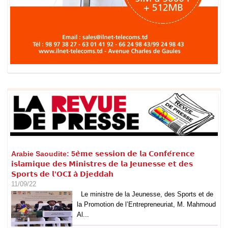
Arabie Saoudite: 5𝗲̀𝗺𝗲 𝘀𝗲𝘀𝘀𝗶𝗼𝗻 𝗱𝗲 𝗹𝗮 𝗖𝗼𝗻𝗳𝗲́𝗿𝗲𝗻𝗰𝗲
𝗶𝘀𝗹𝗮𝗺𝗶𝗾𝘂𝗲 𝗱𝗲𝘀 𝗠𝗶𝗻𝗶𝘀𝘁𝗿𝗲𝘀 𝗱𝗲 𝗹𝗮 𝗝𝗲𝘂𝗻𝗲𝘀𝘀𝗲 𝗲𝘁 𝗱𝗲𝘀
𝗦𝗽𝗼𝗿𝘁𝘀 𝗱𝗲 𝗹’𝗢𝗖𝗜 𝗮̀ 𝗗𝗷𝗲𝗱𝗱𝗮𝗵
11/09/22
Le ministre de la Jeunesse, des Sports et de
la Promotion de l’Entrepreneuriat, M. Mahmoud
Al...