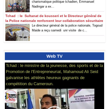
charismatique politique tchadien, Emmanuel
Nadingar a ex...
Tchad : le Sultanat de kousseri et le Directeur général de
la Police nationale renforcent leur collaboration sécuritaire
Le directeur général de la police nationale, Togoud
Maide a reçu samedi unr visite de c...
Web
TV
Tchad : le ministre de la jeunesse, des sports et de la
Promotion de l'Entrepreneuriat, Mahamoud Ali Seid
galvanise les athlètes heureux gagnants de
compétition du Cameroun.