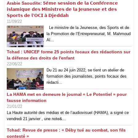
Arabie Saoudite: 5𝗲̀𝗺𝗲 𝘀𝗲𝘀𝘀𝗶𝗼𝗻 𝗱𝗲 𝗹𝗮 𝗖𝗼𝗻𝗳𝗲́𝗿𝗲𝗻𝗰𝗲
𝗶𝘀𝗹𝗮𝗺𝗶𝗾𝘂𝗲 𝗱𝗲𝘀 𝗠𝗶𝗻𝗶𝘀𝘁𝗿𝗲𝘀 𝗱𝗲 𝗹𝗮 𝗝𝗲𝘂𝗻𝗲𝘀𝘀𝗲 𝗲𝘁 𝗱𝗲𝘀
𝗦𝗽𝗼𝗿𝘁𝘀 𝗱𝗲 𝗹’𝗢𝗖𝗜 𝗮̀ 𝗗𝗷𝗲𝗱𝗱𝗮𝗵
11/09/22
Le ministre de la Jeunesse, des Sports et de
la Promotion de l’Entrepreneuriat, M. Mahmoud
Al...
Tchad : UNICEF forme 25 points focaux des rédactions sur
la défense des droits de l'enfant
22/06/22
Du 21 au 24 juin 2022, se tient un atelier de
formation des journalistes, points focaux des
rédacti...
La HAMA met en demeure le journal « Le Potentiel » pour
fausse information
21/01/22
La Haute autorité des médias et de l’audiovisuel (HAMA), a signé ce
vendredi 21 janvier , une note&...
Tchad: Revue de presse : « Déby tué au combat, son fils
contesté »