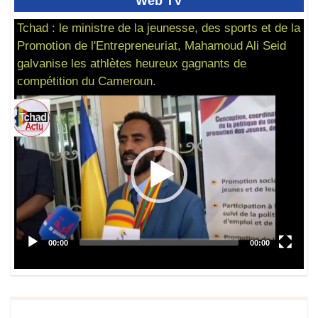
Web
TV
Tchad : le ministre de la jeunesse, des sports et de la
Promotion de l'Entrepreneuriat, Mahamoud Ali Seid
galvanise les athlètes heureux gagnants de
compétition du Cameroun.