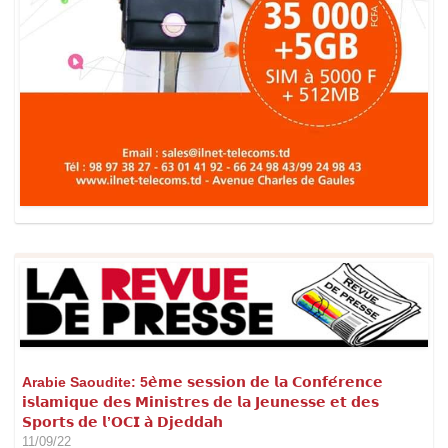
Arabie Saoudite: 5𝗲̀𝗺𝗲 𝘀𝗲𝘀𝘀𝗶𝗼𝗻 𝗱𝗲 𝗹𝗮 𝗖𝗼𝗻𝗳𝗲́𝗿𝗲𝗻𝗰𝗲
𝗶𝘀𝗹𝗮𝗺𝗶𝗾𝘂𝗲 𝗱𝗲𝘀 𝗠𝗶𝗻𝗶𝘀𝘁𝗿𝗲𝘀 𝗱𝗲 𝗹𝗮 𝗝𝗲𝘂𝗻𝗲𝘀𝘀𝗲 𝗲𝘁 𝗱𝗲𝘀
𝗦𝗽𝗼𝗿𝘁𝘀 𝗱𝗲 𝗹’𝗢𝗖𝗜 𝗮̀ 𝗗𝗷𝗲𝗱𝗱𝗮𝗵
11/09/22