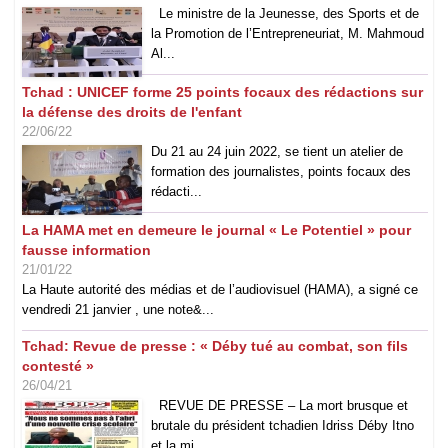
Le ministre de la Jeunesse, des Sports et de
la Promotion de l’Entrepreneuriat, M. Mahmoud
Al...
Tchad : UNICEF forme 25 points focaux des rédactions sur
la défense des droits de l'enfant
22/06/22
Du 21 au 24 juin 2022, se tient un atelier de
formation des journalistes, points focaux des
rédacti...
La HAMA met en demeure le journal « Le Potentiel » pour
fausse information
21/01/22
La Haute autorité des médias et de l’audiovisuel (HAMA), a signé ce
vendredi 21 janvier , une note&...
Tchad: Revue de presse : « Déby tué au combat, son fils
contesté »
26/04/21
REVUE DE PRESSE – La mort brusque et
brutale du président tchadien Idriss Déby Itno
et la mi...