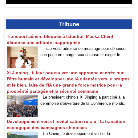
Tribune
Transport aérien: bloquée à Istanbul, Macka Chérif
dénonce une attitude inappropriée
«Je vous adresse ce message pour dénoncer
une prise en charge scandaleuse et exiger le...
Xi Jinping : il faut poursuivre une approche centrée sur
l'être humain et développer une IA orientée vers le progrès
et le bien, faire de l'IA une grande force motrice pour la
prospérité partagée et la sécurité commune
Le président chinois Xi Jinping a participé à la
cérémonie d'ouverture de la Conférence mondi...
Développement vert et revitalisation rurale : la transition
écologique des campagnes chinoises
En Chine, le développement vert et la