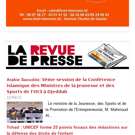
Arabie Saoudite: 5𝗲̀𝗺𝗲 𝘀𝗲𝘀𝘀𝗶𝗼𝗻 𝗱𝗲 𝗹𝗮 𝗖𝗼𝗻𝗳𝗲́𝗿𝗲𝗻𝗰𝗲
𝗶𝘀𝗹𝗮𝗺𝗶𝗾𝘂𝗲 𝗱𝗲𝘀 𝗠𝗶𝗻𝗶𝘀𝘁𝗿𝗲𝘀 𝗱𝗲 𝗹𝗮 𝗝𝗲𝘂𝗻𝗲𝘀𝘀𝗲 𝗲𝘁 𝗱𝗲𝘀
𝗦𝗽𝗼𝗿𝘁𝘀 𝗱𝗲 𝗹’𝗢𝗖𝗜 𝗮̀ 𝗗𝗷𝗲𝗱𝗱𝗮𝗵
11/09/22
Le ministre de la Jeunesse, des Sports et de
la Promotion de l’Entrepreneuriat, M. Mahmoud
Al...
Tchad : UNICEF forme 25 points focaux des rédactions sur
la défense des droits de l'enfant