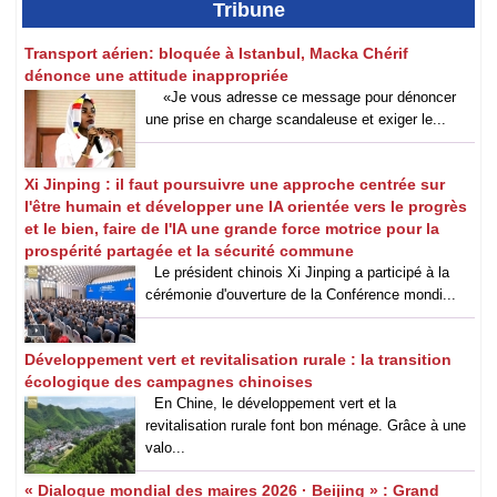
Tribune
Transport aérien: bloquée à Istanbul, Macka Chérif
dénonce une attitude inappropriée
«Je vous adresse ce message pour dénoncer
une prise en charge scandaleuse et exiger le...
Xi Jinping : il faut poursuivre une approche centrée sur
l'être humain et développer une IA orientée vers le progrès
et le bien, faire de l'IA une grande force motrice pour la
prospérité partagée et la sécurité commune
Le président chinois Xi Jinping a participé à la
cérémonie d'ouverture de la Conférence mondi...
Développement vert et revitalisation rurale : la transition
écologique des campagnes chinoises
En Chine, le développement vert et la
revitalisation rurale font bon ménage. Grâce à une
valo...
« Dialogue mondial des maires 2026 · Beijing » : Grand