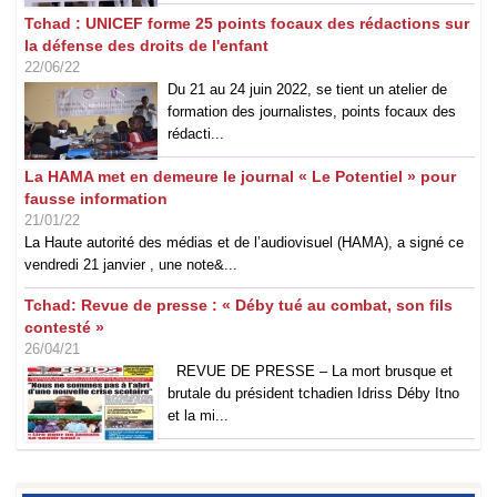
Tchad : UNICEF forme 25 points focaux des rédactions sur
la défense des droits de l'enfant
22/06/22
Du 21 au 24 juin 2022, se tient un atelier de
formation des journalistes, points focaux des
rédacti...
La HAMA met en demeure le journal « Le Potentiel » pour
fausse information
21/01/22
La Haute autorité des médias et de l’audiovisuel (HAMA), a signé ce
vendredi 21 janvier , une note&...
Tchad: Revue de presse : « Déby tué au combat, son fils
contesté »
26/04/21
REVUE DE PRESSE – La mort brusque et
brutale du président tchadien Idriss Déby Itno
et la mi...