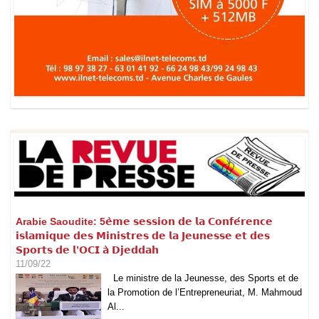
Arabie Saoudite: 5𝗲̀𝗺𝗲 𝘀𝗲𝘀𝘀𝗶𝗼𝗻 𝗱𝗲 𝗹𝗮 𝗖𝗼𝗻𝗳𝗲́𝗿𝗲𝗻𝗰𝗲
𝗶𝘀𝗹𝗮𝗺𝗶𝗾𝘂𝗲 𝗱𝗲𝘀 𝗠𝗶𝗻𝗶𝘀𝘁𝗿𝗲𝘀 𝗱𝗲 𝗹𝗮 𝗝𝗲𝘂𝗻𝗲𝘀𝘀𝗲 𝗲𝘁 𝗱𝗲𝘀
𝗦𝗽𝗼𝗿𝘁𝘀 𝗱𝗲 𝗹’𝗢𝗖𝗜 𝗮̀ 𝗗𝗷𝗲𝗱𝗱𝗮𝗵
11/09/22
Le ministre de la Jeunesse, des Sports et de
la Promotion de l’Entrepreneuriat, M. Mahmoud
Al...