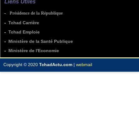
Liens Utiles
-
Présidence de la République
-
Tchad Carrière
-
Tchad Emploie
-
Ministère de la Santé Publique
-
Ministère de l'Economie
Copyright © 2020
TchadActu.com
|
webmail