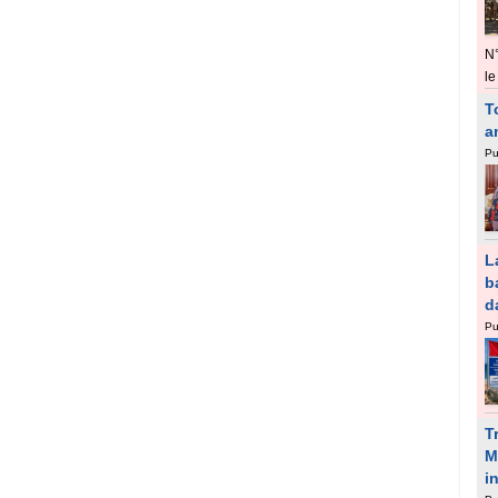
N
le
T
a
Pu
L
b
d
Pu
T
M
i