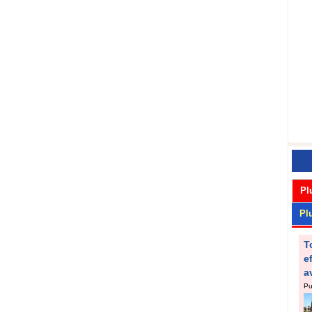
Pl
Pl
T
e
a
Pu