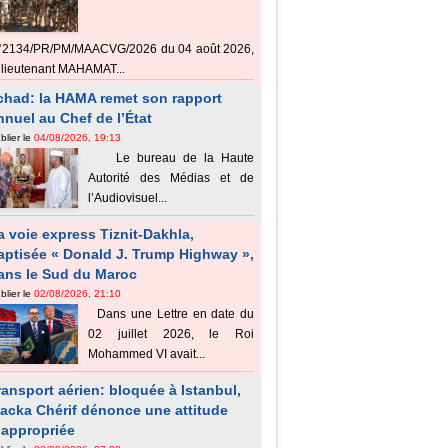
°2134/PR/PM/MAACVG/2026 du 04 août 2026,
 lieutenant MAHAMAT...
chad: la HAMA remet son rapport
nnuel au Chef de l’État
blier le
04/08/2026, 19:13
Le bureau de la Haute
Autorité des Médias et de
l’Audiovisuel...
a voie express Tiznit-Dakhla,
aptisée « Donald J. Trump Highway »,
ans le Sud du Maroc
blier le
02/08/2026, 21:10
Dans une Lettre en date du
02 juillet 2026, le Roi
Mohammed VI avait...
ransport aérien: bloquée à Istanbul,
acka Chérif dénonce une attitude
nappropriée