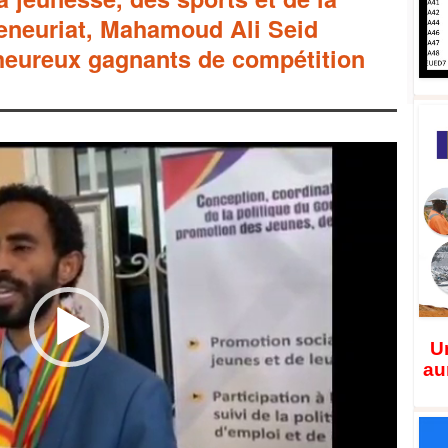
reneuriat, Mahamoud Ali Seid
 heureux gagnants de compétition
Un
au