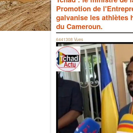
Promotion de l'Entrep
galvanise les athlètes
du Cameroun.
6441308 Vues