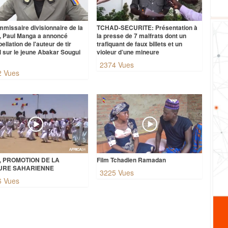
mmissaire divisionnaire de la
TCHAD-SECURITE: Présentation à
e, Paul Manga a annoncé
la presse de 7 malfrats dont un
rpellation de l'auteur de tir
trafiquant de faux billets et un
l sur le jeune Abakar Sougui
violeur d’une mineure
2374 Vues
2 Vues
, PROMOTION DE LA
Film Tchadien Ramadan
URE SAHARIENNE
3225 Vues
6 Vues