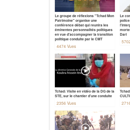
Le groupe de réflexions "Tchad Mon
Le co
Patrimoine" organise une
polic
conférence débat qui reunira les
l'inte
éminentes personnalités politiques
morte
en vue d'accompagner la transition
Dari
politique conduite par le CMT
570
4474 Vues
Tchad: Visite en vidéo de la DG de la
Tchad
STE, sur le chantier d'une conduite
CULT
2356 Vues
271