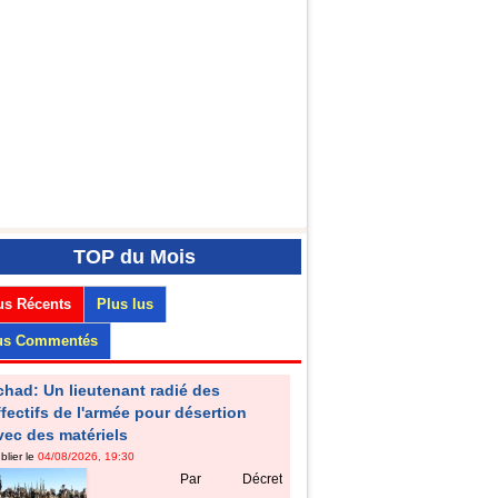
TOP
du Mois
us Récents
Plus lus
us Commentés
chad: Un lieutenant radié des
ffectifs de l'armée pour désertion
vec des matériels
blier le
04/08/2026, 19:30
Par Décret