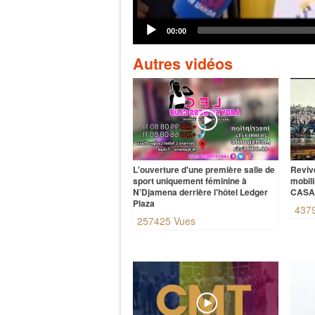
Autres vidéos
L'ouverture d'une première salle de
Reviv
sport uniquement féminine à
mobil
N’Djamena derrière l'hôtel Ledger
CAS
Plaza
437
257425 Vues