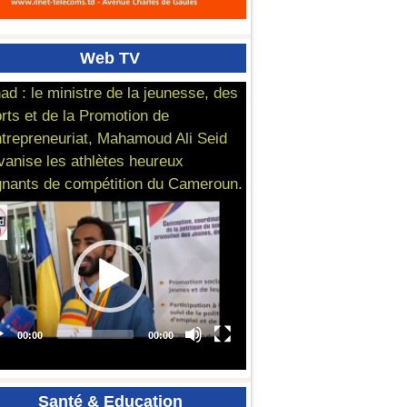
Web
TV
ad : le ministre de la jeunesse, des
rts et de la Promotion de
ntrepreneuriat, Mahamoud Ali Seid
vanise les athlètes heureux
nants de compétition du Cameroun.
Santé
& Education