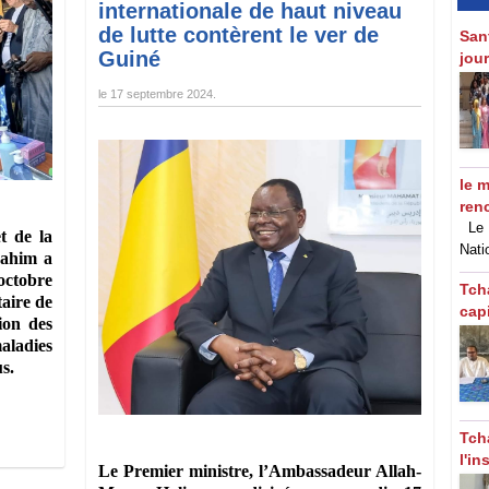
internationale de haut niveau
de lutte contèrent le ver de
‎San
Guiné
jou
le
17 septembre 2024
.
le m
ren
Le M
t de la
Nati
rahim a
octobre
Tch
taire de
cap
ion des
aladies
us.
Tch
l'in
Le Premier ministre, l’Ambassadeur Allah-