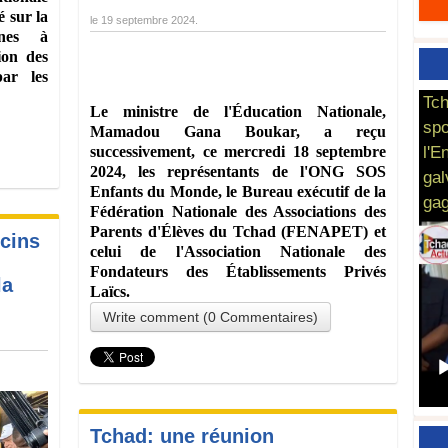
 sur la
le
19 septembre 2024
.
ines à
ion des
par les
Tch
Le ministre de l'Éducation Nationale,
spo
Mamadou Gana Boukar, a reçu
l'E
successivement, ce mercredi 18 septembre
2024, les représentants de l'ONG SOS
gal
Enfants du Monde, le Bureau exécutif de la
gag
Fédération Nationale des Associations des
Parents d'Élèves du Tchad (FENAPET) et
cins
celui de l'Association Nationale des
Fondateurs des Établissements Privés
la
Laïcs.
Write comment (0 Commentaires)
Tchad: une réunion