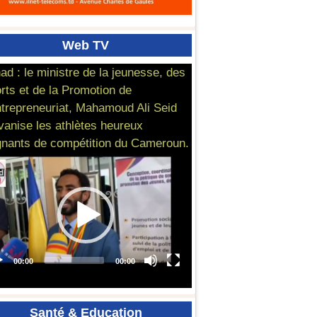
Web
TV
ad : le ministre de la jeunesse, des
rts et de la Promotion de
ntrepreneuriat, Mahamoud Ali Seid
vanise les athlètes heureux
nants de compétition du Cameroun.
Santé
& Education