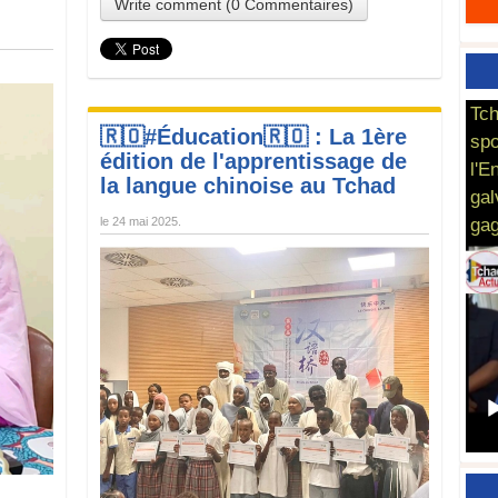
Write comment (0 Commentaires)
Tch
🇷🇴#Éducation🇷🇴 : La 1ère
spo
édition de l'apprentissage de
l'E
la langue chinoise au Tchad
gal
le
24 mai 2025
.
gag