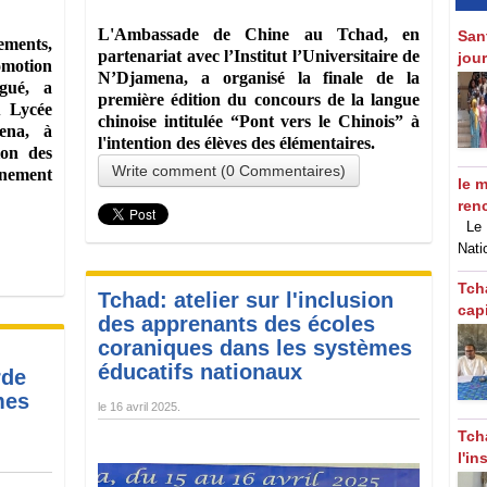
L'Ambassade de Chine au Tchad, en
‎San
ements,
partenariat avec l’Institut l’Universitaire de
jou
motion
N’Djamena, a organisé la finale de la
gué, a
première édition du concours de la langue
u Lycée
chinoise intitulée “Pont vers le Chinois” à
ena, à
l'intention des élèves des élémentaires.
ion des
Write comment (0 Commentaires)
nement
le m
ren
Le M
Nati
Tch
Tchad: atelier sur l'inclusion
cap
des apprenants des écoles
coraniques dans les systèmes
éducatifs nationaux
rde
mes
le
16 avril 2025
.
Tch
l'in