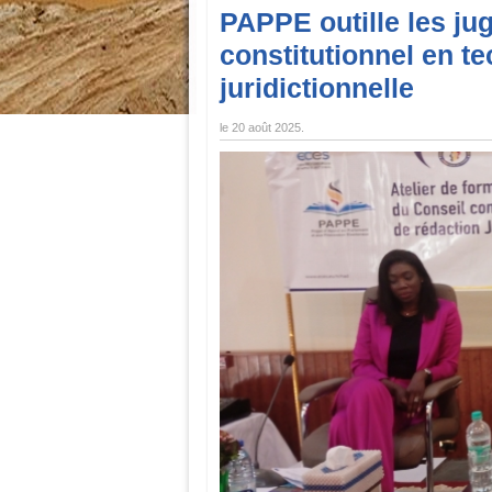
PAPPE outille les jug
constitutionnel en t
juridictionnelle
le
20 août 2025
.