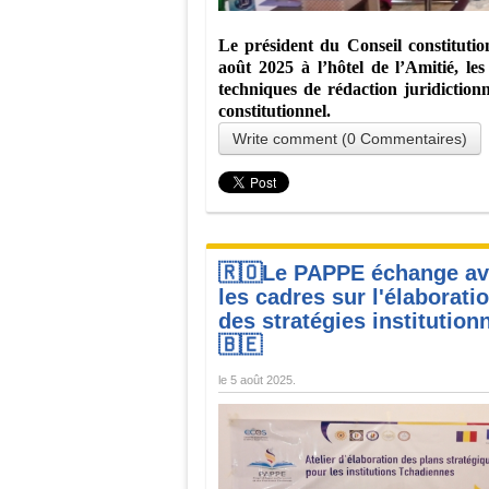
Le président du Conseil constituti
août 2025 à l’hôtel de l’Amitié, le
techniques de rédaction juridictionne
constitutionnel.
Write comment (0 Commentaires)
🇷🇴Le PAPPE échange a
les cadres sur l'élaborati
des stratégies institution
🇧🇪
le
5 août 2025
.